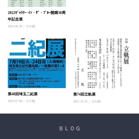
2022ｷﾞｬﾗﾘｰ･ｲﾝ・ｻﾞ・ﾌﾞﾙｰ開廊30周
年記念展
2022.09.28
その他
第48回埼玉二紀展
第74回立軌展
2022.07.08
その他
2021.10.15
その他
ＢＬＯＧ