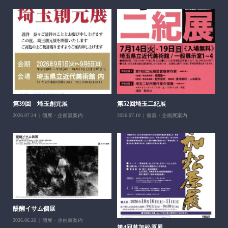
醍
ち展
202
第39回 埼玉創元展
第52回埼玉二紀展
2026.07.24
個展・企画展案内
2026.07.10
個展・企画展案内
醍醐イサム個展
2026.06.26
個展・企画展案内
第4回草加松原展
10