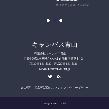
2026.06.03
個展・企画展案内
202
キャンバス青山
有限会社キャンバス青山
〒330-0072 埼玉県さいたま市浦和区領家4-4-2
TEL:048-881-5130 FAX:048-881-5131
MAIL:info@canvas-net.jp
会社概要
特定商取引法について
プライバシーポリシー
Copyright © キャンバス青山