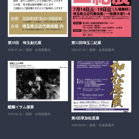
醍
ち展
202
第39回 埼玉創元展
第52回埼玉二紀展
2026.07.24
個展・企画展案内
2026.07.10
個展・企画展案内
醍醐イサム個展
2026.06.26
個展・企画展案内
第4回草加松原展
10
2026.06.03
個展・企画展案内
202