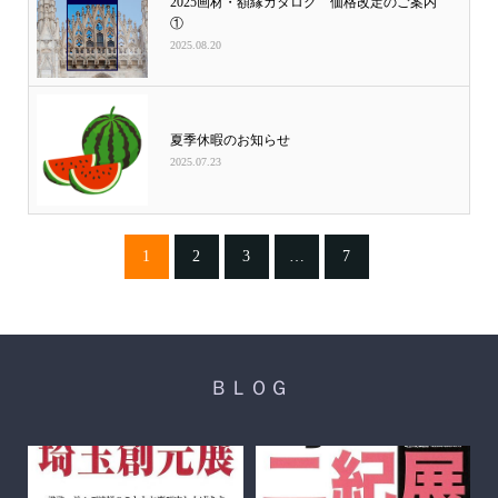
2025画材・額縁カタログ 価格改定のご案内
①
2025.08.20
夏季休暇のお知らせ
2025.07.23
1
2
3
…
7
ＢＬＯＧ