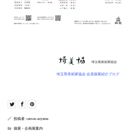
埼玉県美術家協会 会員個展紹介ブログ
投稿者:
canvas-aoyama
個展・企画展案内