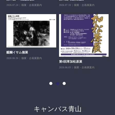
2026.07.24
個展・企画展案内
2026.07.10
個展・企画展案内
醍醐イサム個展
2026.06.26
個展・企画展案内
第4回草加松原展
10
2026.06.03
個展・企画展案内
202
キャンバス青山