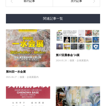
関連記事一覧
第37回晨春会’24展
2024.05.20
個展・企画展案内
第86回一水会展
2025.06.27
個展・企画展案内