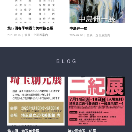
第17回春季朝霞市美術協会展
中島伸一展
2026.03.06
個展・企画展案内
2024.04.08
個展・企画展案内
ＢＬＯＧ
醍
ち展
202
第39回 埼玉創元展
第52回埼玉二紀展