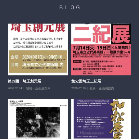
ＢＬＯＧ
醍
ち展
202
第39回 埼玉創元展
第52回埼玉二紀展
2026.07.24
個展・企画展案内
2026.07.10
個展・企画展案内