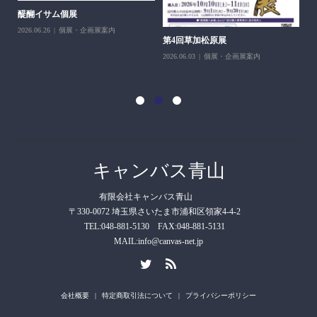
醍醐イサム個展
2026.06.26
個展・企画展案内
第4回草加松原展
10
2026.06.03
個展・企画展案内
202
キャンバス青山
有限会社キャンバス青山
〒330-0072 埼玉県さいたま市浦和区領家4-4-2
TEL:048-881-5130 FAX:048-881-5131
MAIL:info@canvas-net.jp
会社概要
特定商取引法について
プライバシーポリシー