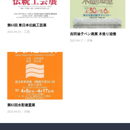
第63回 東日本伝統工芸展
2023.04.24
工芸
吉田迪子ペン画展 木造り追憶
2023.04.17
洋画
第82回水彩連盟展
2023.04.05
洋画