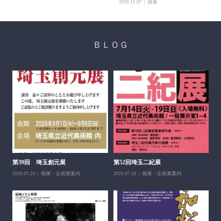
2019.11.07
個展
ＢＬＯＧ
醍
ち展
202
第39回 埼玉創元展
第52回埼玉二紀展
2026.07.24
個展・企画展案内
2026.07.10
個展・企画展案内