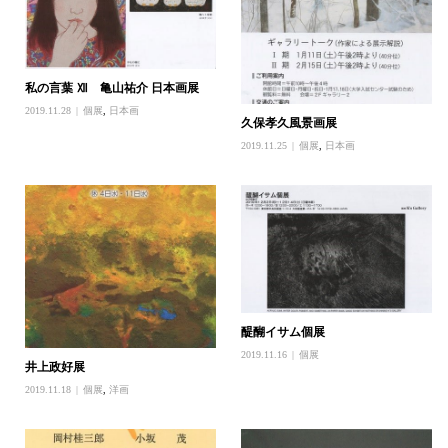
私の言葉 Ⅻ 亀山祐介 日本画展
2019.11.28
個展
,
日本画
久保孝久風景画展
2019.11.25
個展
,
日本画
醍醐イサム個展
2019.11.16
個展
井上政好展
2019.11.18
個展
,
洋画