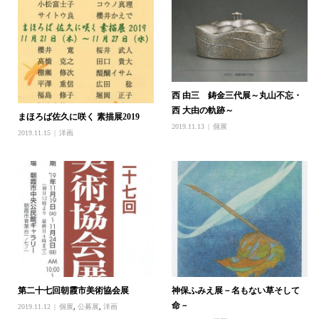
西 由三 鋳金三代展～丸山不忘・
西 大由の軌跡～
まほろば佐久に咲く 素描展2019
2019.11.13
個展
2019.11.15
洋画
第二十七回朝霞市美術協会展
神保ふみえ展－名もない草そして
命－
2019.11.12
個展
,
公募展
,
洋画