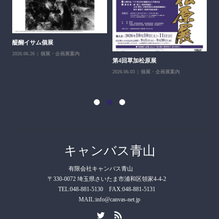
醍醐イサム個展
2026.06.26
個展・企画展案内
第4回草加松原展
10
2026.06.03
個展・企画展案内
202
キャンバス青山
有限会社キャンバス青山
〒330-0072 埼玉県さいたま市浦和区領家4-4-2
TEL:048-881-5130 FAX:048-881-5131
MAIL:info@canvas-net.jp