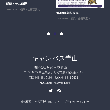
醍醐イサム個展
2026.06.26
個展・企画展案内
第4回草加松原展
10
2026.06.03
個展・企画展案内
202
キャンバス青山
有限会社キャンバス青山
〒330-0072 埼玉県さいたま市浦和区領家4-4-2
TEL:048-881-5130 FAX:048-881-5131
MAIL:info@canvas-net.jp
会社概要
特定商取引法について
プライバシーポリシー