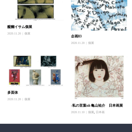
醍醐イサム個展
2020.11.20
個展
企画83
2020.11.20
個展
多面体
2020.11.20
個展
-私の言葉xii-亀山祐介 日本画展
2020.11.10
個展
,
日本画