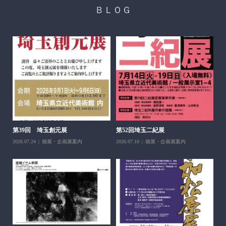
ＢＬＯＧ
醍
ち展
202
第39回 埼玉創元展
第52回埼玉二紀展
2026.07.24
個展・企画展案内
2026.07.10
個展・企画展案内