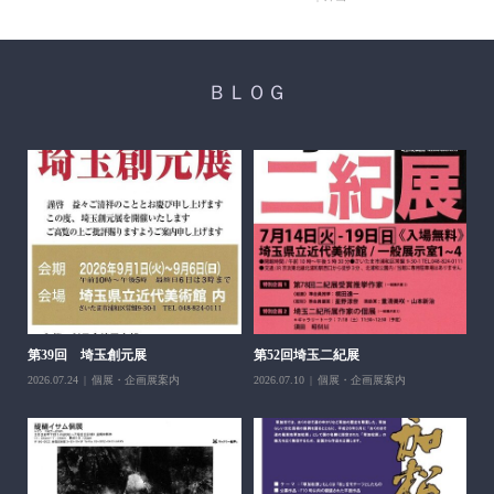
ＢＬＯＧ
醍
ち展
202
第39回 埼玉創元展
第52回埼玉二紀展
2026.07.24
個展・企画展案内
2026.07.10
個展・企画展案内