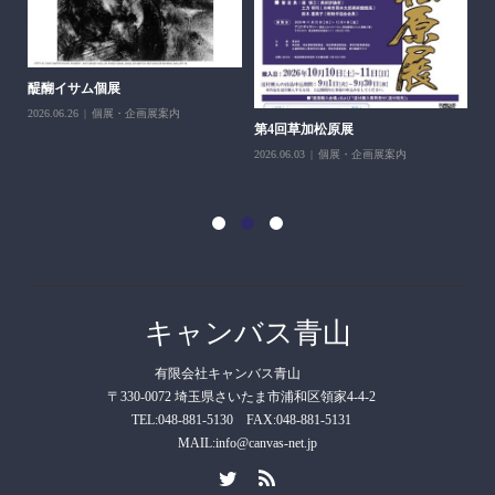
醍醐イサム個展
2026.06.26
個展・企画展案内
第4回草加松原展
10
2026.06.03
個展・企画展案内
202
キャンバス青山
有限会社キャンバス青山
〒330-0072 埼玉県さいたま市浦和区領家4-4-2
TEL:048-881-5130 FAX:048-881-5131
MAIL:info@canvas-net.jp