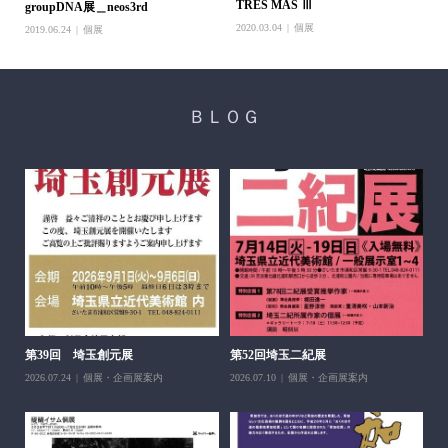
TRES MAS Ⅲ
groupDNA展＿neos3rd
2020.03.04
個展
2019.06.24
個展
ＢＬＯＧ
醍
ち展
202
第39回 埼玉創元展
第52回埼玉二紀展
2026.07.24
個展・企画展案内
2026.07.10
個展・企画展案内