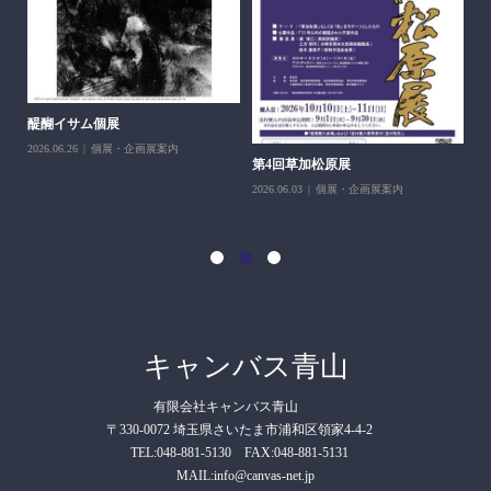
醍醐イサム個展
2026.06.26
個展・企画展案内
第4回草加松原展
10
2026.06.03
個展・企画展案内
202
キャンバス青山
有限会社キャンバス青山
〒330-0072 埼玉県さいたま市浦和区領家4-4-2
TEL:048-881-5130 FAX:048-881-5131
MAIL:info@canvas-net.jp