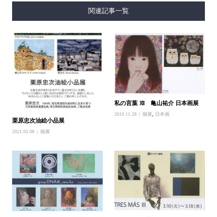
関連記事一覧
私の言葉 Ⅻ 亀山祐介 日本画展
2019.11.28
個展
,
日本画
栗原忠次油絵小品展
2021.03.08
個展