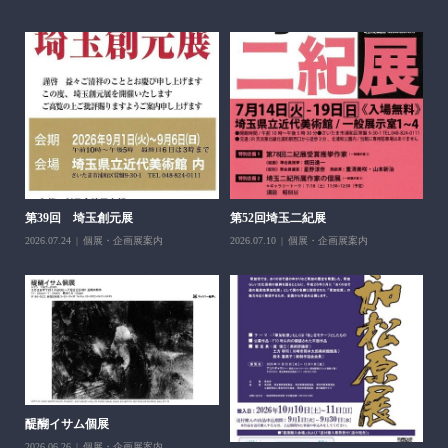
醍
ち展
202
第39回 埼玉創元展
第52回埼玉二紀展
2026.07.24
個展・企画展案内
2026.07.10
個展・企画展案内
醍醐イサム個展
2026.06.26
個展・企画展案内