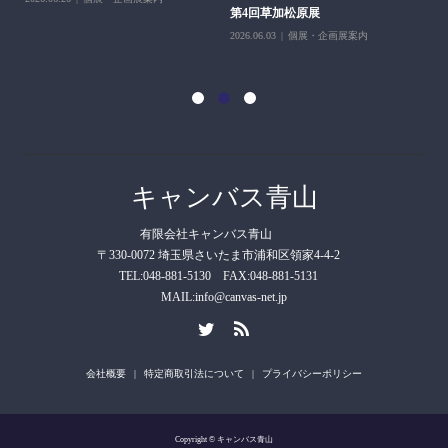
第4回草加松原展
10
2026.06.03
個展・企画展案内
202
キャンバス青山
有限会社キャンバス青山
〒330-0072 埼玉県さいたま市浦和区領家4-4-2
TEL:048-881-5130 FAX:048-881-5131
MAIL:info@canvas-net.jp
会社概要
特定商取引法について
プライバシーポリシー
Copyright © キャンバス青山