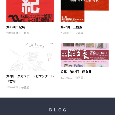
第73回二紀展
第72回 三軌展
2019.09.01
公募展
2020.03.24
公募展
公募 第87回 旺玄展
第2回 タガワアートビエンナーレ
2021.02.02
公募展
「英展」
2020.06.03
公募展
ＢＬＯＧ