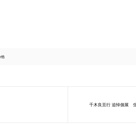
の他
千木良亘行 追悼個展 