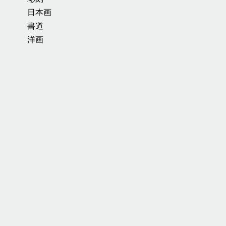
日本画
書道
洋画