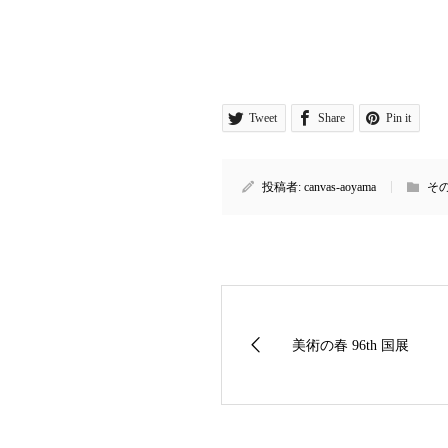
Tweet
Share
Pin it
投稿者:
canvas-aoyama
そ
美術の春 96th 国展