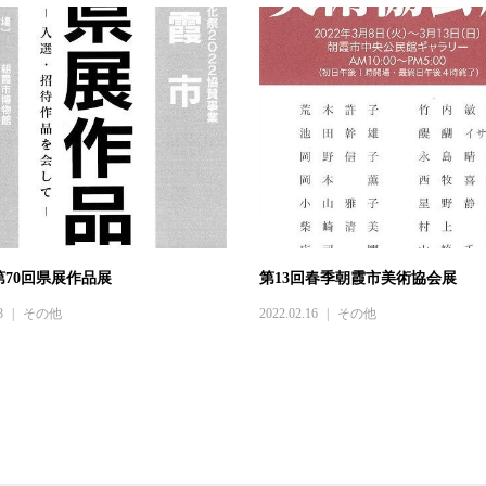
第70回県展作品展
第13回春季朝霞市美術協会展
8
その他
2022.02.16
その他