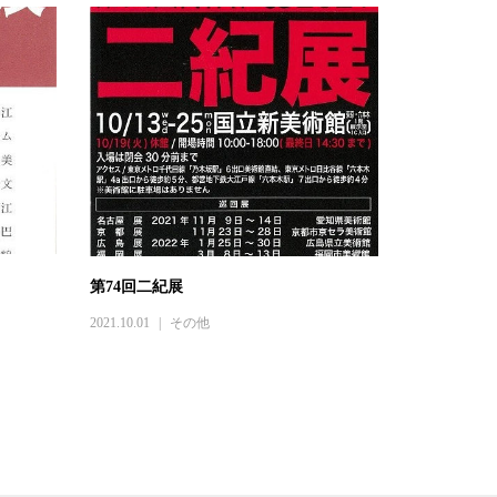
第74回二紀展
2021.10.01
その他