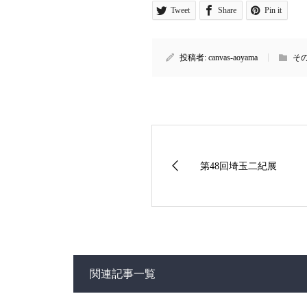
Tweet
Share
Pin it
投稿者:
canvas-aoyama
そ
第48回埼玉二紀展
関連記事一覧