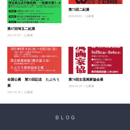
第73回二紀展
2019.09.01
公募展
第47回埼玉二紀展
2021.07.07
公募展
全国公募 第55回記念 たぶろう
第74回女流画家協会展
展
2020.03.24
公募展
2021.02.10
公募展
ＢＬＯＧ