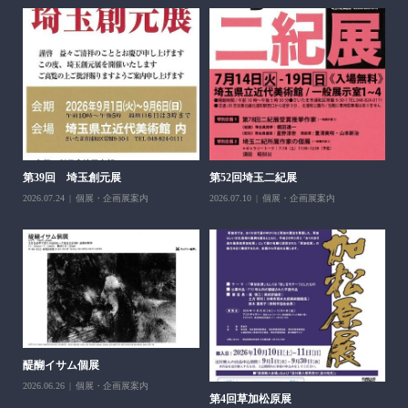
醍
ち展
202
第39回 埼玉創元展
第52回埼玉二紀展
2026.07.24
個展・企画展案内
2026.07.10
個展・企画展案内
醍醐イサム個展
2026.06.26
個展・企画展案内
第4回草加松原展
10