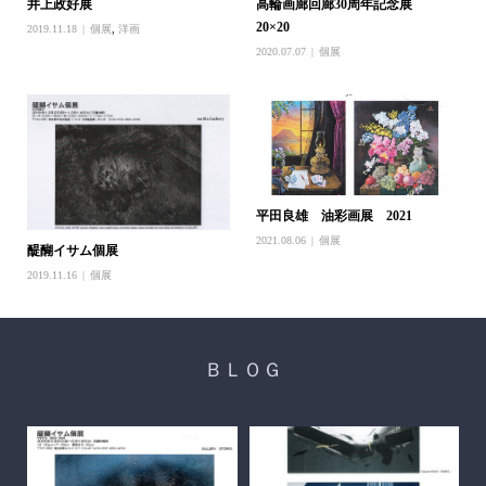
井上政好展
高輪画廊回廊30周年記念展
20×20
2019.11.18
個展
,
洋画
2020.07.07
個展
平田良雄 油彩画展 2021
2021.08.06
個展
醍醐イサム個展
2019.11.16
個展
ＢＬＯＧ