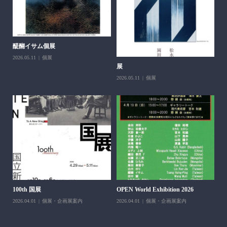
醍醐イサム個展
2026.05.11
個展
展
第
父
2026.05.11
個展
202
H＆
100th 国展
OPEN World Exhibition 2026
202
2026.04.01
個展・企画展案内
2026.04.01
個展・企画展案内