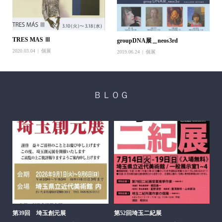
TRES MAS Ⅲ
groupDNA展＿neos3rd
2020.03.04
個展
2019.06.24
個展
ＢＬＯＧ
醍
ち展
202
第39回 埼玉創元展
第52回埼玉二紀展