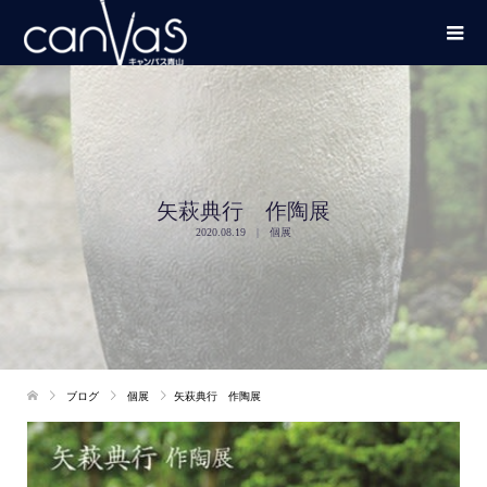
矢萩典行 作陶展
2020.08.19
個展
ブログ
個展
矢萩典行 作陶展