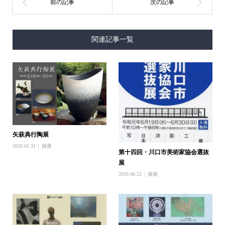
関連記事一覧
矢萩典行陶展
2020.01.31
個展
第十四回・川口市美術家協会選抜
展
2019.06.22
個展