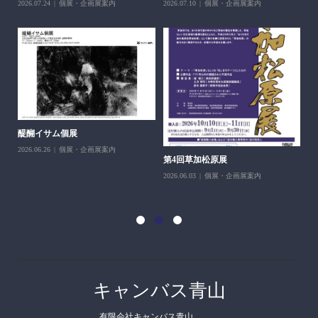
2026.07.24
個展・企画展案内
2026.07.10
個展・企画展案内
醍醐イサム個展
2026.06.26
個展・企画展案内
第4回草加松原展
10
2026.06.03
個展・企画展案内
202
キャンバス青山
有限会社キャンバス青山