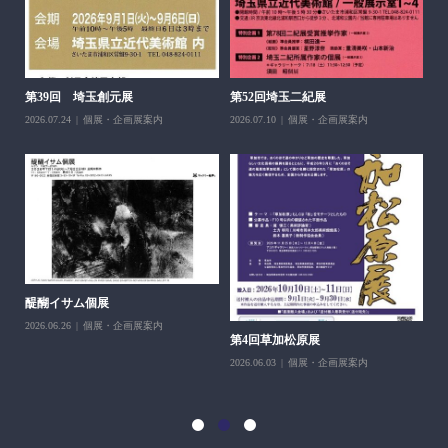
醍
ち展
202
第39回 埼玉創元展
第52回埼玉二紀展
2026.07.24
個展・企画展案内
2026.07.10
個展・企画展案内
醍醐イサム個展
2026.06.26
個展・企画展案内
第4回草加松原展
10
2026.06.03
個展・企画展案内
202