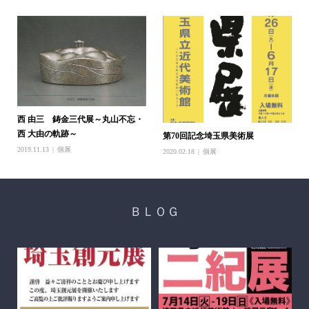
西 由三 鋳金三代展～丸山不忘・
西 大由の軌跡～
第70回記念埼玉県美術展
2019.11.13
個展
2020.02.18
個展
ＢＬＯＧ