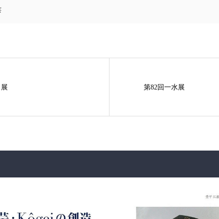
芸
々展
第82回一水展