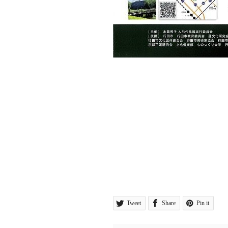
Tweet
Share
Pin it