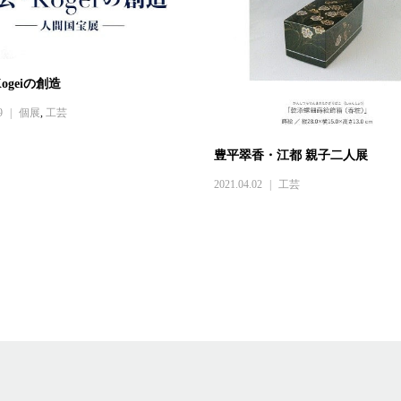
ogeiの創造
9
個展
,
工芸
豊平翠香・江都 親子二人展
2021.04.02
工芸