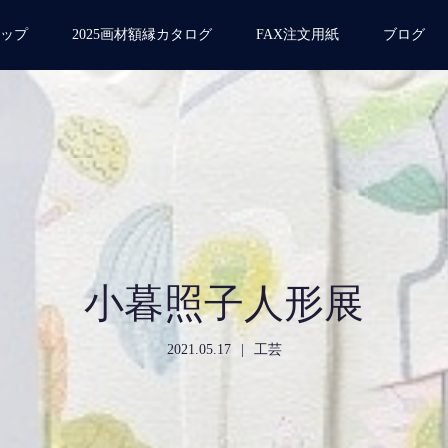
ップ
2025画材額縁カタログ
FAX注文用紙
ブログ
小暮照子人形展
2021.05.17
工芸