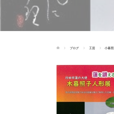
ブログ
工芸
小暮照