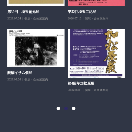
醍
ち展
202
第39回 埼玉創元展
第52回埼玉二紀展
2026.07.24
個展・企画展案内
2026.07.10
個展・企画展案内
醍醐イサム個展
2026.06.26
個展・企画展案内
第4回草加松原展
10
2026.06.03
個展・企画展案内
202