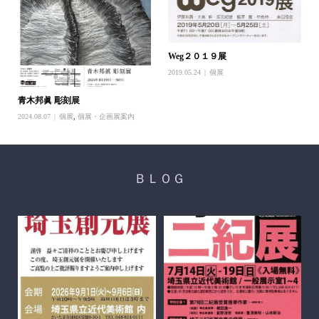
Weg２０１９展
2019.05.24
個展
青木邦眞 彫刻展
2024.08.07
個展
,
個展・企画展案内
ＢＬＯＧ