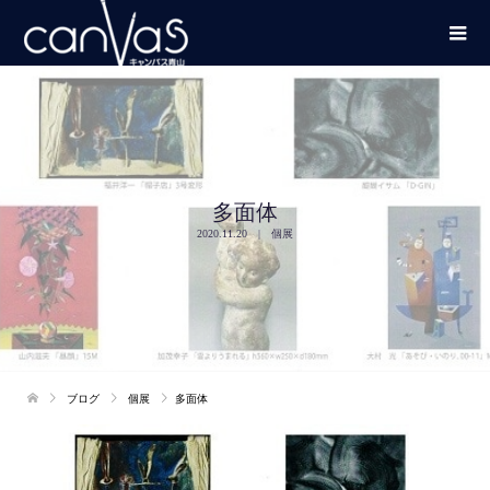
多面体
2020.11.20
個展
ブログ
個展
多面体