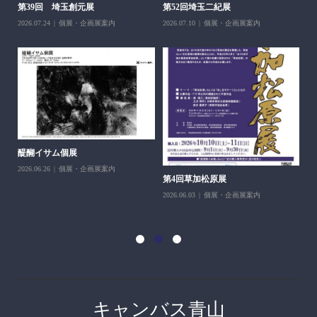
第39回 埼玉創元展
第52回埼玉二紀展
2026.07.24
個展・企画展案内
2026.07.10
個展・企画展案内
醍醐イサム個展
2026.06.26
個展・企画展案内
第4回草加松原展
10
2026.06.03
個展・企画展案内
202
キャンバス青山