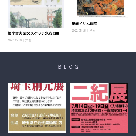
醍醐イサム個展
2022.05.16
洋画
根岸君夫 旅のスケッチ水彩画展
2022.05.18
洋画
ＢＬＯＧ
醍
ち展
202