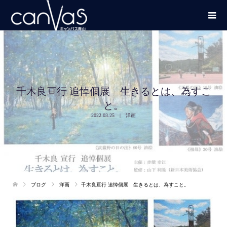
千木良亘行 追悼個展 生きるとは、為すこ
と。
2022.03.25
洋画
ブログ
洋画
千木良亘行 追悼個展 生きるとは、為すこと。