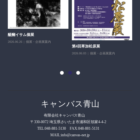
醍醐イサム個展
2026.06.26
個展・企画展案内
第4回草加松原展
10
2026.06.03
個展・企画展案内
202
キャンバス青山
有限会社キャンバス青山
〒330-0072 埼玉県さいたま市浦和区領家4-4-2
TEL:048-881-5130 FAX:048-881-5131
MAIL:info@canvas-net.jp