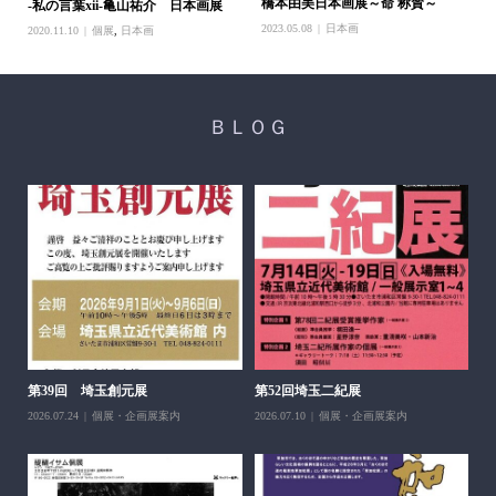
橋本由美日本画展～命 称賛～
-私の言葉xii-亀山祐介 日本画展
2023.05.08
日本画
2020.11.10
個展
,
日本画
ＢＬＯＧ
醍
ち展
202
第39回 埼玉創元展
第52回埼玉二紀展
2026.07.24
個展・企画展案内
2026.07.10
個展・企画展案内