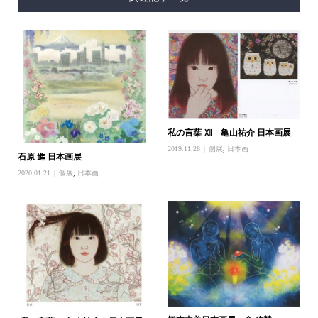
私の言葉 Ⅻ 亀山祐介 日本画展
2019.11.28
個展
,
日本画
石原 進 日本画展
2020.01.21
個展
,
日本画