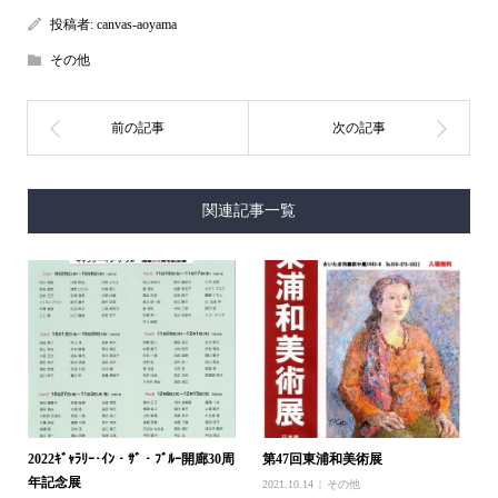
投稿者:
canvas-aoyama
その他
関連記事一覧
2022ｷﾞｬﾗﾘｰ･ｲﾝ・ｻﾞ・ﾌﾞﾙｰ開廊30周
第47回東浦和美術展
年記念展
2021.10.14
その他