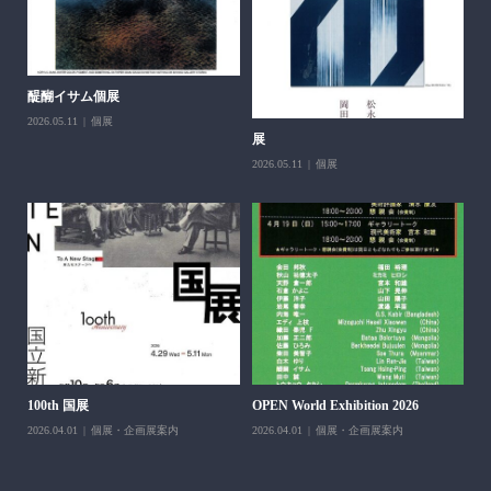
醍醐イサム個展
2026.05.11
個展
展
第
父
2026.05.11
個展
202
H＆
100th 国展
OPEN World Exhibition 2026
202
2026.04.01
個展・企画展案内
2026.04.01
個展・企画展案内