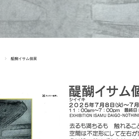
醍醐イサム個展