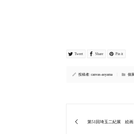
Tweet
Share
Pin it
投稿者:
canvas-aoyama
個
第51回埼玉二紀展 絵