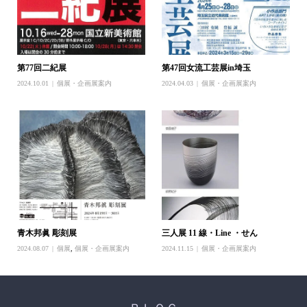
第77回二紀展
第47回女流工芸展in埼玉
2024.10.01
個展・企画展案内
2024.04.03
個展・企画展案内
青木邦眞 彫刻展
三人展 11 線・Line ・せん
2024.08.07
個展
,
個展・企画展案内
2024.11.15
個展・企画展案内