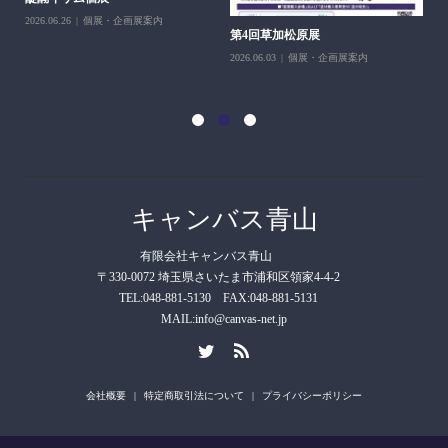
2026.06.26
個展・企画展案内
第4回草加松原展
10
2026.06.03
個展・企画展案内
202
キャンバス青山
有限会社キャンバス青山
〒330-0072 埼玉県さいたま市浦和区領家4-4-2
TEL:048-881-5130 FAX:048-881-5131
MAIL:info@canvas-net.jp
会社概要
特定商取引法について
プライバシーポリシー