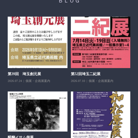
ＢＬＯＧ
醍
ち展
202
第39回 埼玉創元展
第52回埼玉二紀展
2026.07.24
個展・企画展案内
2026.07.10
個展・企画展案内
醍醐イサム個展