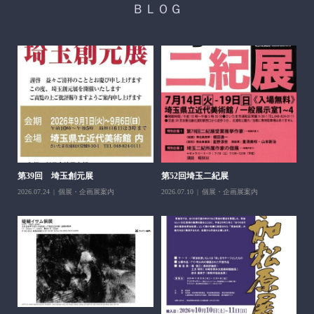
ＢＬＯＧ
醍
ち展
202
第39回 埼玉創元展
第52回埼玉二紀展
2026.07.24
個展・企画展案内
2026.07.10
個展・企画展案内