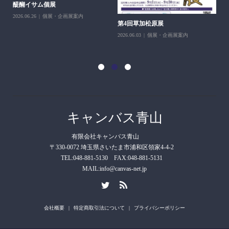
醍醐イサム個展
2026.06.26
個展・企画展案内
第4回草加松原展
10
2026.06.03
個展・企画展案内
202
キャンバス青山
有限会社キャンバス青山
〒330-0072 埼玉県さいたま市浦和区領家4-4-2
TEL:048-881-5130 FAX:048-881-5131
MAIL:info@canvas-net.jp
会社概要
特定商取引法について
プライバシーポリシー