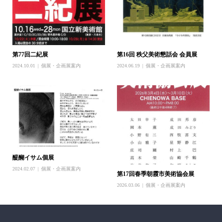
第77回二紀展
第16回 秩父美術懇話会 会員展
2024.10.01
個展・企画展案内
2024.06.19
個展・企画展案内
醍醐イサム個展
2024.02.07
個展・企画展案内
第17回春季朝霞市美術協会展
2026.03.06
個展・企画展案内