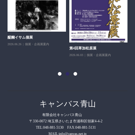
醍醐イサム個展
2026.06.26
個展・企画展案内
第4回草加松原展
10
2026.06.03
個展・企画展案内
202
キャンバス青山
有限会社キャンバス青山
〒330-0072 埼玉県さいたま市浦和区領家4-4-2
TEL:048-881-5130 FAX:048-881-5131
MAIL:info@canvas-net.jp