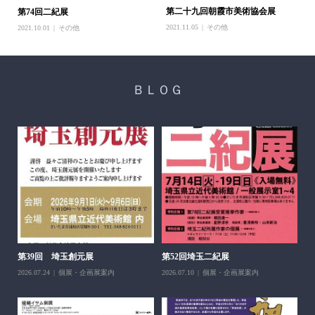
第二十九回朝霞市美術協会展
第74回二紀展
2021.11.05
その他
2021.10.01
その他
ＢＬＯＧ
醍
ち展
202
第39回 埼玉創元展
第52回埼玉二紀展
2026.07.24
個展・企画展案内
2026.07.10
個展・企画展案内