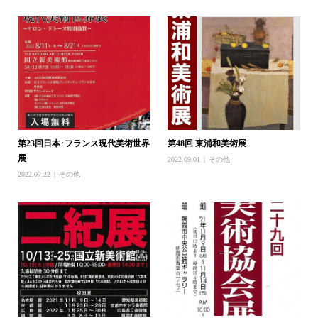
第23回日本･フランス現代美術世界
第48回 東浦和美術展
展
2022.09.01
その他
2022.07.22
その他