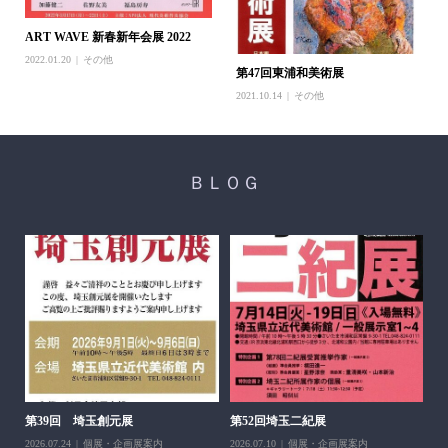
ART WAVE 新春新年会展 2022
2022.01.20
その他
第47回東浦和美術展
2021.10.14
その他
ＢＬＯＧ
醍
ち展
202
第39回 埼玉創元展
第52回埼玉二紀展
2026.07.24
個展・企画展案内
2026.07.10
個展・企画展案内