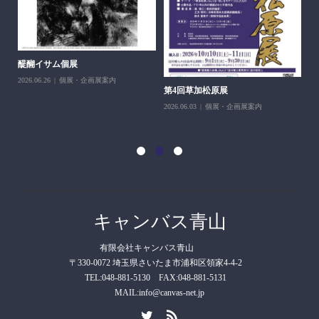
醍醐イサム個展
2026.06.26
個展・企画展案内
第4回草加松原展
10
2026.06.03
個展・企画展案内
202
キャンバス青山
有限会社キャンバス青山
〒330-0072 埼玉県さいたま市浦和区領家4-4-2
TEL:048-881-5130 FAX:048-881-5131
MAIL:info@canvas-net.jp