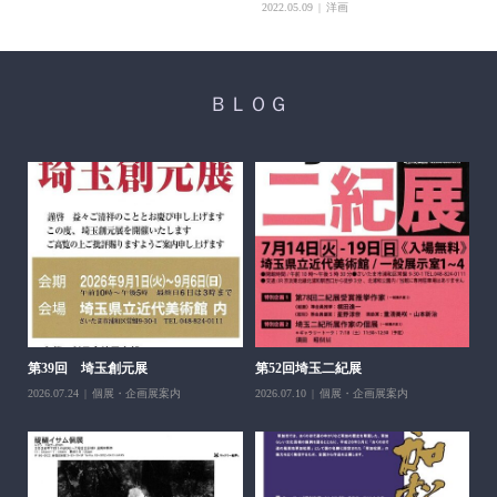
2022.05.09
洋画
ＢＬＯＧ
醍
ち展
202
第39回 埼玉創元展
第52回埼玉二紀展
2026.07.24
個展・企画展案内
2026.07.10
個展・企画展案内