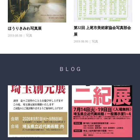
第32回 上尾市美術家協会写真部会
ほうりきみわ写真展
展
2019.08.08
写真
2019.08.06
写真
ＢＬＯＧ
醍
ち展
202