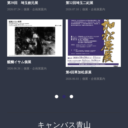
第39回 埼玉創元展
第52回埼玉二紀展
2026.07.24
個展・企画展案内
2026.07.10
個展・企画展案内
醍醐イサム個展
2026.06.26
個展・企画展案内
第4回草加松原展
10
2026.06.03
個展・企画展案内
202
キャンバス青山