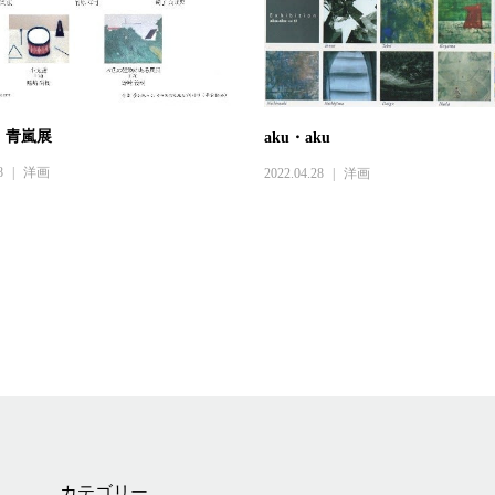
 青嵐展
aku・aku
8
洋画
2022.04.28
洋画
カテゴリー