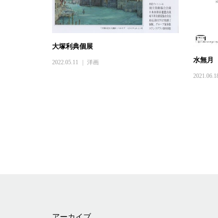
大塚利典個展
水無月
2022.05.11
洋画
2021.06.1
アーカイブ