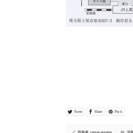
Tweet
Share
Pin it
投稿者:
canvas-aoyama
洋