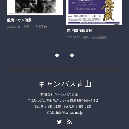
醍醐イサム個展
2026.06.26
個展・企画展案内
第4回草加松原展
10
2026.06.03
個展・企画展案内
202
キャンバス青山
有限会社キャンバス青山
〒330-0072 埼玉県さいたま市浦和区領家4-4-2
TEL:048-881-5130 FAX:048-881-5131
MAIL:info@canvas-net.jp