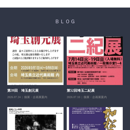
ＢＬＯＧ
醍
ち展
202
第39回 埼玉創元展
第52回埼玉二紀展
2026.07.24
個展・企画展案内
2026.07.10
個展・企画展案内