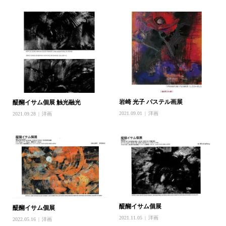
岩崎 光子 パステル画展
醍醐イサム個展 触光融光
2021.09.01
洋画
2021.09.28
洋画
醍醐イサム個展
醍醐イサム個展
2021.11.05
洋画
2022.05.16
洋画