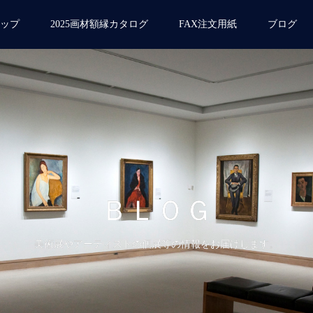
ップ
2025画材額縁カタログ
FAX注文用紙
ブログ
ＢＬＯＧ
美術展やアーティストの個展等の情報をお届けします。