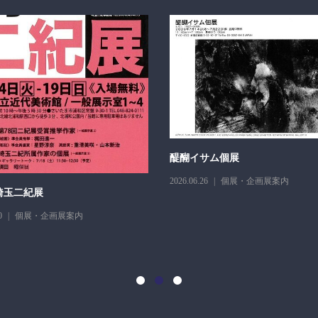
醍醐イサム個展
2026.06.26
個展・企画展案内
埼玉二紀展
0
個展・企画展案内