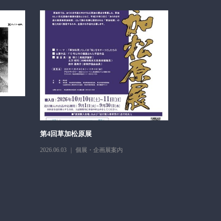
醍醐イサム
2026.05.11
第4回草加松原展
2026.06.03
個展・企画展案内