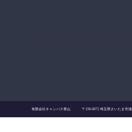
有限会社キャンバス青山 〒330-0072 埼玉県さいたま市浦和区領家4-4-2 TE