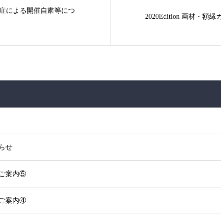
症による開催自粛等につ
2020Edition 画材・額
らせ
のご案内⑤
のご案内④