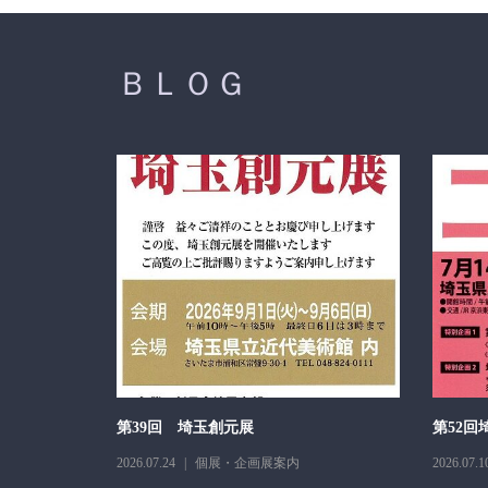
ＢＬＯＧ
026
第39回 埼玉創元展
第52回
2026.07.24
個展・企画展案内
2026.07.1