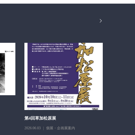
醍醐イサム
2026.05.11
第4回草加松原展
2026.06.03
個展・企画展案内