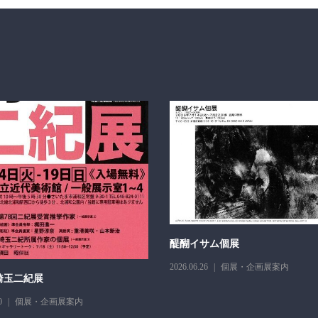
醍醐イサム個展
2026.06.26
個展・企画展案内
埼玉二紀展
0
個展・企画展案内