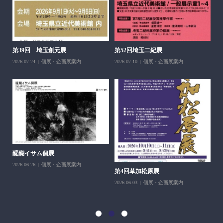
醍
ち展
202
第39回 埼玉創元展
第52回埼玉二紀展
2026.07.24
個展・企画展案内
2026.07.10
個展・企画展案内
醍醐イサム個展
2026.06.26
個展・企画展案内
第4回草加松原展
10
2026.06.03
個展・企画展案内
202