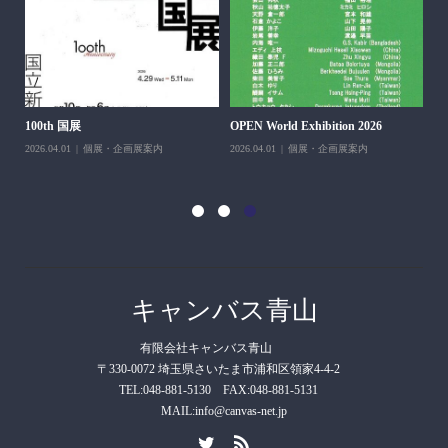
H＆
100th 国展
OPEN World Exhibition 2026
202
2026.04.01
個展・企画展案内
2026.04.01
個展・企画展案内
キャンバス青山
有限会社キャンバス青山
〒330-0072 埼玉県さいたま市浦和区領家4-4-2
TEL:048-881-5130 FAX:048-881-5131
MAIL:info@canvas-net.jp