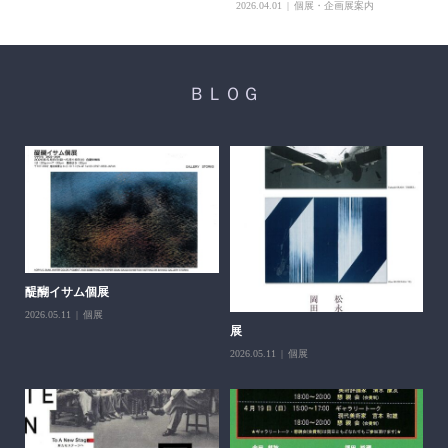
2026.04.01
個展・企画展案内
ＢＬＯＧ
醍醐イサム個展
2026.05.11
個展
展
第
父
2026.05.11
個展
202