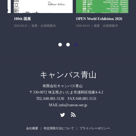
H＆
100th 国展
OPEN World Exhibition 2026
202
2026.04.01
個展・企画展案内
2026.04.01
個展・企画展案内
キャンバス青山
有限会社キャンバス青山
〒330-0072 埼玉県さいたま市浦和区領家4-4-2
TEL:048-881-5130 FAX:048-881-5131
MAIL:info@canvas-net.jp
会社概要
特定商取引法について
プライバシーポリシー