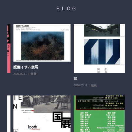
ＢＬＯＧ
醍醐イサム個展
2026.05.11
個展
展
第
父
2026.05.11
個展
202