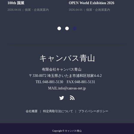
100th 国展
OPEN World Exhibition 2026
202
2026.04.01
個展・企画展案内
2026.04.01
個展・企画展案内
キャンバス青山
有限会社キャンバス青山
〒330-0072 埼玉県さいたま市浦和区領家4-4-2
TEL:048-881-5130 FAX:048-881-5131
MAIL:info@canvas-net.jp
会社概要
特定商取引法について
プライバシーポリシー
Copyright © キャンバス青山