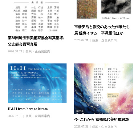
市橋安治と親交のあった作家たち
展 醍醐イサム 平澤重信ほか
第38回埼玉県美術家協会写真部 秩
2026.07.31
個展・企画展案内
父支部会員写真展
2026.08.03
個展・企画展案内
H＆H from here to hirata
2026.07.31
個展・企画展案内
今･これから 京橋現代美術展2026
2026.07.31
個展・企画展案内