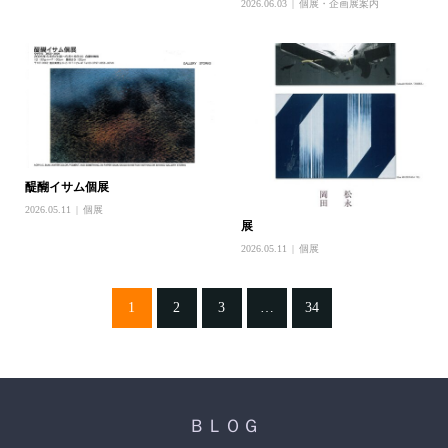
2026.06.03
個展・企画展案内
醍醐イサム個展
2026.05.11
個展
展
2026.05.11
個展
1
2
3
…
34
ＢＬＯＧ