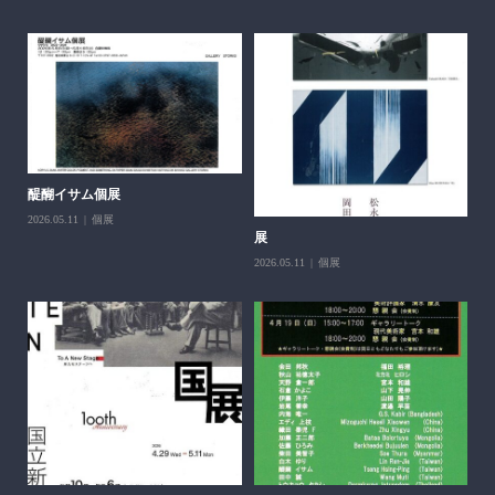
醍醐イサム個展
2026.05.11
個展
展
第
父
2026.05.11
個展
202
H＆