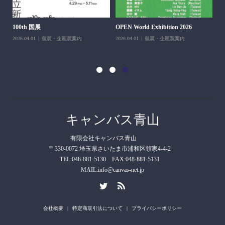
H＆
100th 国展
OPEN World Exhibition 2026
202
2026.04.01
個展・企画展案内
2026.04.01
個展・企画展案内
キャンバス青山
有限会社キャンバス青山
〒330-0072 埼玉県さいたま市浦和区領家4-4-2
TEL:048-881-5130 FAX:048-881-5131
MAIL:info@canvas-net.jp
会社概要
特定商取引法について
プライバシーポリシー