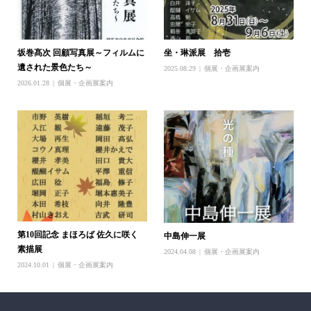
坂巻髙次 回顧写真展～フィルムに
坐・琳派展 拾壱
遺された景色たち～
2025.08.29
個展・企画展案内
2026.01.28
個展・企画展案内
第10回記念 まほろば 佐久に咲く
中島伸一展
素描展
2024.04.08
個展・企画展案内
2024.10.01
個展・企画展案内