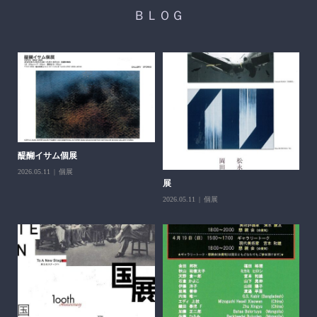
ＢＬＯＧ
醍醐イサム個展
2026.05.11
個展
展
第
父
2026.05.11
個展
202