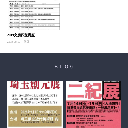
2019文房四宝講座
2019.06.10
個展
ＢＬＯＧ
醍
ち展