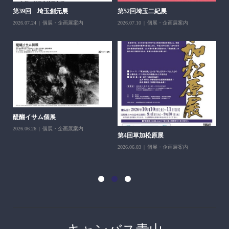
202
第39回 埼玉創元展
第52回埼玉二紀展
2026.07.24
個展・企画展案内
2026.07.10
個展・企画展案内
醍醐イサム個展
2026.06.26
個展・企画展案内
第4回草加松原展
10
2026.06.03
個展・企画展案内
202