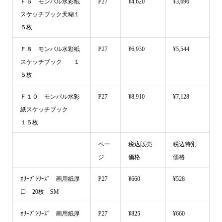
Ｆ６ モンバル水彩紙
P27
¥4,620
¥3,696
スケッチブック天糊１
５枚
Ｆ８ モンバル水彩紙
P27
¥6,930
¥5,544
スケッチブック １
５枚
Ｆ１０ モンバル水彩
P27
¥8,910
¥7,128
紙スケッチブック
１５枚
ペー
税込販売
税込特別
ジ
価格
価格
ｵﾘｰﾌﾞｼﾘｰｽﾞ 画用紙厚
P27
¥660
¥528
口 20枚 SM
ｵﾘｰﾌﾞｼﾘｰｽﾞ 画用紙厚
P27
¥825
¥660