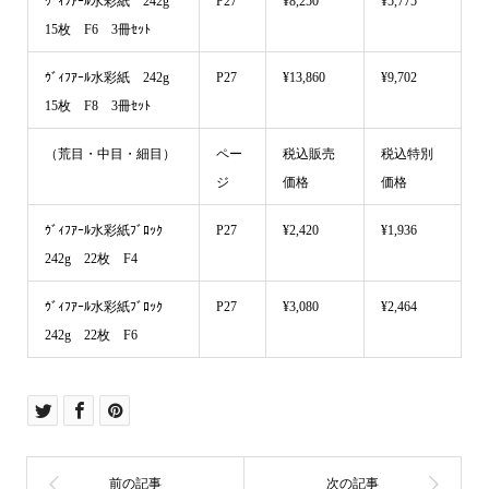
ｳﾞｨﾌｱｰﾙ水彩紙 242g
P27
¥8,250
¥5,775
15枚 F6 3冊ｾｯﾄ
ｳﾞｨﾌｱｰﾙ水彩紙 242g
P27
¥13,860
¥9,702
15枚 F8 3冊ｾｯﾄ
（荒目・中目・細目）
ペー
税込販売
税込特別
ジ
価格
価格
ｳﾞｨﾌｱｰﾙ水彩紙ﾌﾞﾛｯｸ
P27
¥2,420
¥1,936
242g 22枚 F4
ｳﾞｨﾌｱｰﾙ水彩紙ﾌﾞﾛｯｸ
P27
¥3,080
¥2,464
242g 22枚 F6