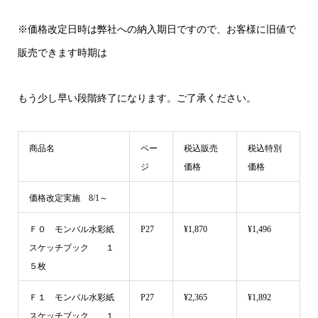
※価格改定日時は弊社への納入期日ですので、お客様に旧値で
販売できます時期は
もう少し早い段階終了になります。ご了承ください。
商品名
ペー
税込販売
税込特別
ジ
価格
価格
価格改定実施 8/1～
Ｆ０ モンバル水彩紙
P27
¥1,870
¥1,496
スケッチブック １
５枚
Ｆ１ モンバル水彩紙
P27
¥2,365
¥1,892
スケッチブック １