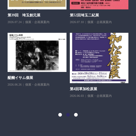
醍
ち展
202
第39回 埼玉創元展
第52回埼玉二紀展
2026.07.24
個展・企画展案内
2026.07.10
個展・企画展案内
醍醐イサム個展
2026.06.26
個展・企画展案内
第4回草加松原展
10
2026.06.03
個展・企画展案内
202