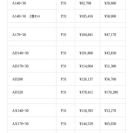
A140+50
P31
¥92,708
¥29,600
A140+50 2巻ｾｯﾄ
P31
¥185,416
¥58,000
A170+50
P31
¥104,841
¥47,170
AD140+50
P31
¥101,860
¥45,830
AD170+50
P31
¥114,004
¥51,300
AD200
P31
¥126,137
¥56,760
AD320
P31
¥378,411
¥170,280
AX140+50
P31
¥118,393
¥53,270
AX170+50
P31
¥144,529
¥65,030