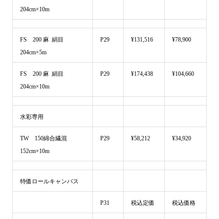
204cm×10m
FS 200 麻 絹目
P29
¥131,516
¥78,900
204cm×5m
FS 200 麻 絹目
P29
¥174,438
¥104,660
204cm×10m
水彩専用
TW 150綿合繊混
P29
¥58,212
¥34,920
152cm×10m
特価ロールキャンバス
P31
税込定価
税込価格