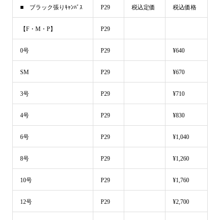
■ ブラック張りｷｬﾝﾊﾞｽ
P29
税込定価
税込価格
【F・M・P】
P29
0号
P29
¥640
SM
P29
¥670
3号
P29
¥710
4号
P29
¥830
6号
P29
¥1,040
8号
P29
¥1,260
10号
P29
¥1,760
12号
P29
¥2,700