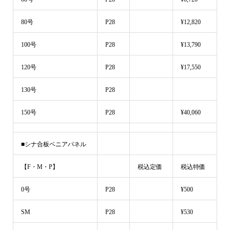
80号
P28
¥12,820
100号
P28
¥13,790
120号
P28
¥17,550
130号
P28
150号
P28
¥40,060
■シナ合板ベニアパネル
【F・M・P】
税込定価
税込特価
0号
P28
¥500
SM
P28
¥530