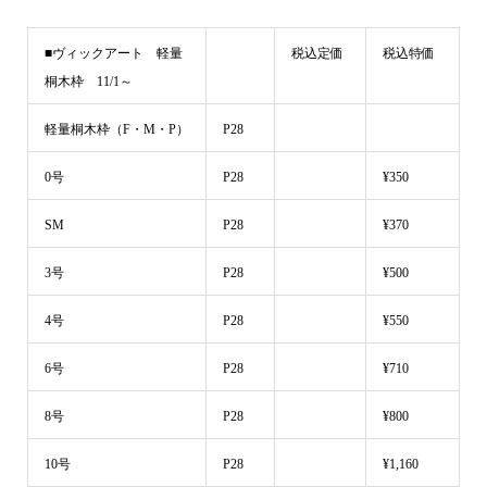
■ヴィックアート 軽量
税込定価
税込特価
桐木枠 11/1～
軽量桐木枠（F・M・P）
P28
0号
P28
¥350
SM
P28
¥370
3号
P28
¥500
4号
P28
¥550
6号
P28
¥710
8号
P28
¥800
10号
P28
¥1,160