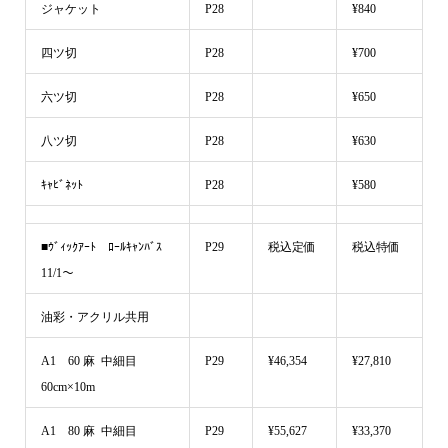
ジャケット
P28
¥840
四ツ切
P28
¥700
六ツ切
P28
¥650
八ツ切
P28
¥630
ｷｬﾋﾞﾈｯﾄ
P28
¥580
■ｳﾞｨｯｸｱｰﾄ ﾛｰﾙｷｬﾝﾊﾞｽ
P29
税込定価
税込特価
11/1～
油彩・アクリル共用
A1 60 麻 中細目
P29
¥46,354
¥27,810
60cm×10m
A1 80 麻 中細目
P29
¥55,627
¥33,370