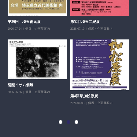
醍
ち展
202
第39回 埼玉創元展
第52回埼玉二紀展
2026.07.24
個展・企画展案内
2026.07.10
個展・企画展案内
醍醐イサム個展
2026.06.26
個展・企画展案内
第4回草加松原展
10
2026.06.03
個展・企画展案内
202