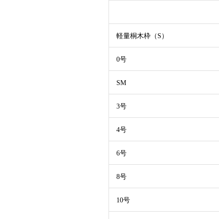
軽量桐木枠（S）
0号
SM
3号
4号
6号
8号
10号