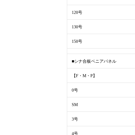
120号
130号
150号
■シナ合板ベニアパネル
【F・M・P】
0号
SM
3号
4号